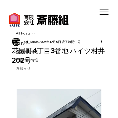
All Posts
Kai Honda
2025年12月6日
読了時間: 1分
All Posts
花園町4丁目3番地 ハイツ村井
賃貸物件情報
202号
売買物件情報
お知らせ