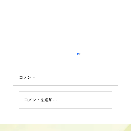
コメント
コメントを追加…
梅ヶ枝町２丁目セゾンビル 華州あと
（店舗）