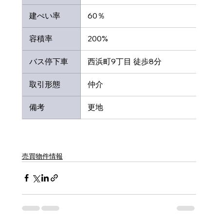
 建ぺい率
 60％
 容積率
 200%
 バス停下車
 西浜町9丁目 徒歩8分
 取引形態
 仲介
 備考
 更地
売買物件情報