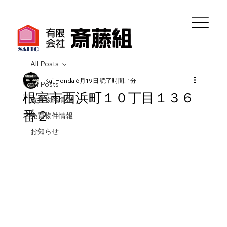
All Posts
Kai Honda
6月19日
読了時間: 1分
All Posts
根室市西浜町１０丁目１３６
賃貸物件情報
番２
売買物件情報
お知らせ