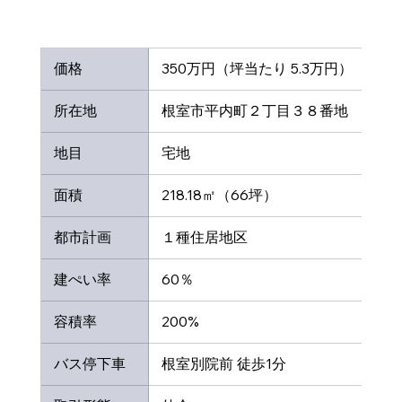
 価格
 350万円（坪当たり 5.3万円）
 所在地
 根室市平内町２丁目３８番地　
 地目
 宅地
 面積
 218.18㎡（66坪）
 都市計画
１種住居地区
 建ぺい率
 60％
 容積率
 200%
 バス停下車
 根室別院前 徒歩1分