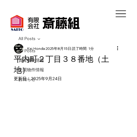
All Posts
Kai Honda
2025年8月15日
読了時間: 1分
All Posts
平内町２丁目３８番地（土
賃貸物件情報
地）
売買物件情報
更新日：
2025年9月24日
お知らせ